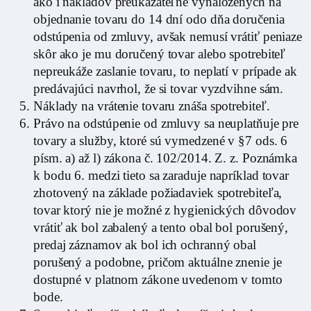
ako i nákladov preukázateľne vynaložených na
objednanie tovaru do 14 dní odo dňa doručenia
odstúpenia od zmluvy, avšak nemusí vrátiť peniaze
skôr ako je mu doručený tovar alebo spotrebiteľ
nepreukáže zaslanie tovaru, to neplatí v prípade ak
predávajúci navrhol, že si tovar vyzdvihne sám.
Náklady na vrátenie tovaru znáša spotrebiteľ.
Právo na odstúpenie od zmluvy sa neuplatňuje pre
tovary a služby, ktoré sú vymedzené v §7 ods. 6
písm. a) až l) zákona č. 102/2014. Z. z. Poznámka
k bodu 6. medzi tieto sa zaraduje napríklad tovar
zhotovený na základe požiadaviek spotrebiteľa,
tovar ktorý nie je možné z hygienických dôvodov
vrátiť ak bol zabalený a tento obal bol porušený,
predaj záznamov ak bol ich ochranný obal
porušený a podobne, pričom aktuálne znenie je
dostupné v platnom zákone uvedenom v tomto
bode.