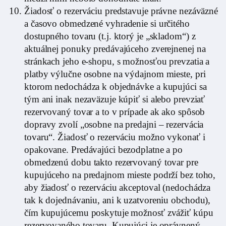
Žiadosť o rezerváciu predstavuje právne nezáväzné
a časovo obmedzené vyhradenie si určitého
dostupného tovaru (t.j. ktorý je „skladom“) z
aktuálnej ponuky predávajúceho zverejnenej na
stránkach jeho e-shopu, s možnosťou prevzatia a
platby výlučne osobne na výdajnom mieste, pri
ktorom nedochádza k objednávke a kupujúci sa
tým ani inak nezaväzuje kúpiť si alebo prevziať
rezervovaný tovar a to v prípade ak ako spôsob
dopravy zvolí „osobne na predajni – rezervácia
tovaru“. Žiadosť o rezerváciu možno vykonať i
opakovane. Predávajúci bezodplatne a po
obmedzenú dobu takto rezervovaný tovar pre
kupujúceho na predajnom mieste podrží bez toho,
aby žiadosť o rezerváciu akceptoval (nedochádza
tak k dojednávaniu, ani k uzatvoreniu obchodu),
čím kupujúcemu poskytuje možnosť zvážiť kúpu
rezervovaného tovaru. Kupujúci je oprávnený