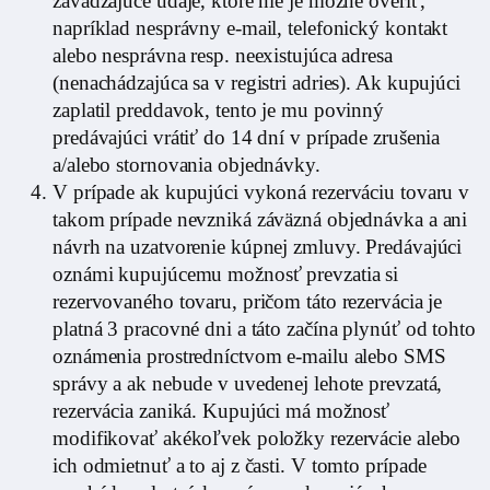
zavádzajúce údaje, ktoré nie je možné overiť,
napríklad nesprávny e-mail, telefonický kontakt
alebo nesprávna resp. neexistujúca adresa
(nenachádzajúca sa v registri adries). Ak kupujúci
zaplatil preddavok, tento je mu povinný
predávajúci vrátiť do 14 dní v prípade zrušenia
a/alebo stornovania objednávky.
V prípade ak kupujúci vykoná rezerváciu tovaru v
takom prípade nevzniká záväzná objednávka a ani
návrh na uzatvorenie kúpnej zmluvy. Predávajúci
oznámi kupujúcemu možnosť prevzatia si
rezervovaného tovaru, pričom táto rezervácia je
platná 3 pracovné dni a táto začína plynúť od tohto
oznámenia prostredníctvom e-mailu alebo SMS
správy a ak nebude v uvedenej lehote prevzatá,
rezervácia zaniká. Kupujúci má možnosť
modifikovať akékoľvek položky rezervácie alebo
ich odmietnuť a to aj z časti. V tomto prípade