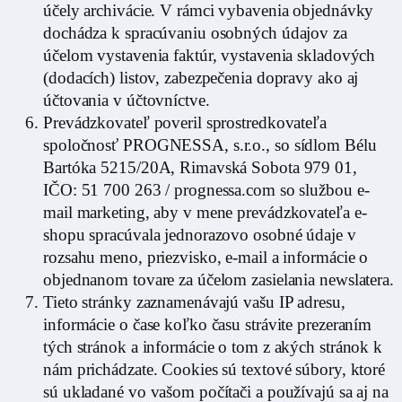
účely archivácie. V rámci vybavenia objednávky
dochádza k spracúvaniu osobných údajov za
účelom vystavenia faktúr, vystavenia skladových
(dodacích) listov, zabezpečenia dopravy ako aj
účtovania v účtovníctve.
Prevádzkovateľ poveril sprostredkovateľa
spoločnosť PROGNESSA, s.r.o., so sídlom Bélu
Bartóka 5215/20A, Rimavská Sobota 979 01,
IČO: 51 700 263 / prognessa.com so službou e-
mail marketing, aby v mene prevádzkovateľa e-
shopu spracúvala jednorazovo osobné údaje v
rozsahu meno, priezvisko, e-mail a informácie o
objednanom tovare za účelom zasielania newslatera.
Tieto stránky zaznamenávajú vašu IP adresu,
informácie o čase koľko času strávite prezeraním
tých stránok a informácie o tom z akých stránok k
nám prichádzate. Cookies sú textové súbory, ktoré
sú ukladané vo vašom počítači a používajú sa aj na