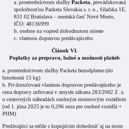
a. prostredníctvom služby
Packeta
, prevádzkovaná
spoločnosťou Packeta Slovakia s. r. o., Silačska 1E,
831 02 Bratislava – mestská časť Nové Mesto,
IČO: 48136999
b. osobne na vopred dohodnutom mieste
c. vlastnou dopravou predávajúceho
Článok VI.
Poplatky za prepravu, balné a možnosti platieb
a. prostredníctvom služby Packeta bezodplatne (do
hmotnosti 15 kg)
b. Pri doručovaní vlastnou dopravou predávajúceho je
cena dopravy určovaná v zmysle zákona 283/2002 Z. z.
o cestovných náhradách osobným motorovým vozidlom
(od 1. júna 2025 je to 0,296 eura pre osobné vozidlá +
PHM)
Predávajúci sa môže s kupujúcim dohodnúť aj na inom