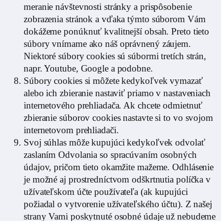
meranie návštevnosti stránky a prispôsobenie
zobrazenia stránok a vďaka týmto súborom Vám
dokážeme ponúknuť kvalitnejší obsah. Preto tieto
súbory vnímame ako náš oprávnený záujem.
Niektoré súbory cookies sú súbormi tretích strán,
napr. Youtube, Google a podobne.
Súbory cookies si môžete kedykoľvek vymazať
alebo ich zbieranie nastaviť priamo v nastaveniach
internetového prehliadača. Ak chcete odmietnuť
zbieranie súborov cookies nastavte si to vo svojom
internetovom prehliadači.
Svoj súhlas môže kupujúci kedykoľvek odvolať
zaslaním Odvolania so spracúvaním osobných
údajov, pričom tieto okamžite mažeme. Odhlásenie
je možné aj prostredníctvom odškrtnutia políčka v
užívateľskom účte používateľa (ak kupujúci
požiadal o vytvorenie užívateľského účtu). Z našej
strany Vami poskytnuté osobné údaje už nebudeme