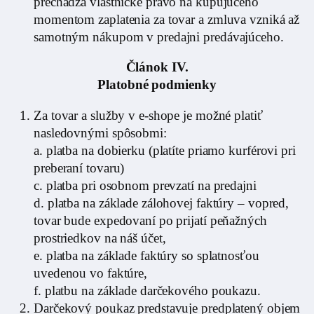
prechádza vlastnícke právo na kupujúceho
momentom zaplatenia za tovar a zmluva vzniká až
samotným nákupom v predajni predávajúceho.
Článok IV.
Platobné podmienky
Za tovar a služby v e-shope je možné platiť
nasledovnými spôsobmi:
a. platba na dobierku (platíte priamo kurférovi pri
preberaní tovaru)
c. platba pri osobnom prevzatí na predajni
d. platba na základe zálohovej faktúry – vopred,
tovar bude expedovaní po prijatí peňažných
prostriedkov na náš účet,
e. platba na základe faktúry so splatnosťou
uvedenou vo faktúre,
f. platbu na základe darčekového poukazu.
Darčekový poukaz predstavuje predplatený objem