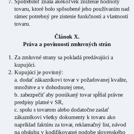
Spotrebiteľ znáša akékoľvek zníženie hodnoty
tovaru, ktoré bolo spôsobené jeho používaním nad
rámec potrebný pre zistenie funkčnosti a vlastností
tovaru.
Článok X.
Práva a povinnosti zmluvných strán
Za zmluvné strany sa pokladá predávajúci a
kupujúci.
Kupujúci je povinný:
a. dodať zákazníkovi tovar v požadovanej kvalite,
množstve a v dohodnutej cene,
b. zabezpečiť aby ponúkaný tovar spĺňal právne
predpisy platné v SR,
c. spolu s tovarom alebo dodatočne zaslať
zákazníkovi všetky dokumenty k tovaru ako
napríklad faktúru za tovar, reklamačný list, návod
na obsluhu v kodifikovanej podobe slovenského