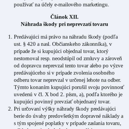
používať na účely e-mailového marketingu.
Článok XII.
Náhrada škody pri neprevzatí tovaru
Predávajúci má právo na náhradu škody (podľa
ust. § 420 a nasl. Občianskeho zákonníka), v
prípade že si kupujúci objednal tovar, ktorý
nestornoval resp. neodstúpil od zmluvy a zároveň
od dopravcu neprevzal tento tovar alebo po výzve
predávajúceho si v prípade zvolenia osobného
odberu tovar neprevzal v určenej lehote na odber.
Týmto konaním kupujúci porušil svoju povinnosť
uvedenú v čl. X bod 2. písm, a), podľa ktorého je
kupujúci povinný prevziať objednaný tovar.
Pri určovaní výšky náhrady škody predávajúci
berie do úvahy predovšetkým dopravné náklady a
s tým spojené poplatky v prípade zaslania tovaru,