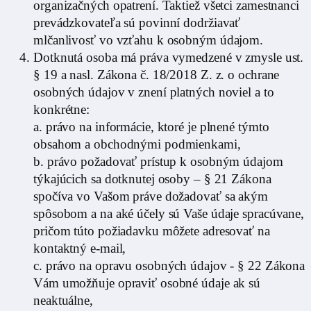
organizačných opatrení. Taktiež všetci zamestnanci
prevádzkovateľa sú povinní dodržiavať
mlčanlivosť vo vzťahu k osobným údajom.
Dotknutá osoba má práva vymedzené v zmysle ust.
§ 19 a nasl. Zákona č. 18/2018 Z. z. o ochrane
osobných údajov v znení platných noviel a to
konkrétne:
a. právo na informácie, ktoré je plnené týmto
obsahom a obchodnými podmienkami,
b. právo požadovať prístup k osobným údajom
týkajúcich sa dotknutej osoby – § 21 Zákona
spočíva vo Vašom práve dožadovať sa akým
spôsobom a na aké účely sú Vaše údaje spracúvane,
pričom túto požiadavku môžete adresovať na
kontaktný e-mail,
c. právo na opravu osobných údajov - § 22 Zákona
Vám umožňuje opraviť osobné údaje ak sú
neaktuálne,