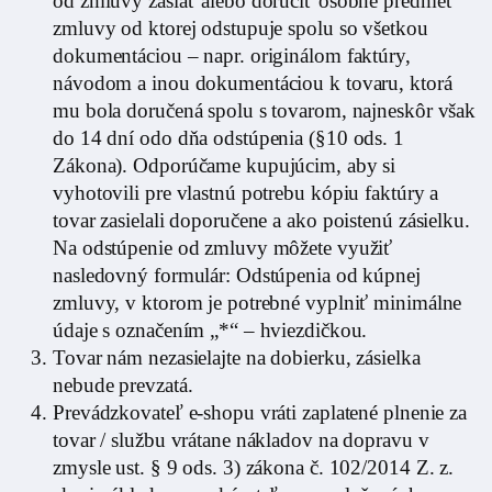
od zmluvy zaslať alebo doručiť osobne predmet
zmluvy od ktorej odstupuje spolu so všetkou
dokumentáciou – napr. originálom faktúry,
návodom a inou dokumentáciou k tovaru, ktorá
mu bola doručená spolu s tovarom, najneskôr však
do 14 dní odo dňa odstúpenia (§10 ods. 1
Zákona). Odporúčame kupujúcim, aby si
vyhotovili pre vlastnú potrebu kópiu faktúry a
tovar zasielali doporučene a ako poistenú zásielku.
Na odstúpenie od zmluvy môžete využiť
nasledovný formulár: Odstúpenia od kúpnej
zmluvy, v ktorom je potrebné vyplniť minimálne
údaje s označením „*“ – hviezdičkou.
Tovar nám nezasielajte na dobierku, zásielka
nebude prevzatá.
Prevádzkovateľ e-shopu vráti zaplatené plnenie za
tovar / službu vrátane nákladov na dopravu v
zmysle ust. § 9 ods. 3) zákona č. 102/2014 Z. z.