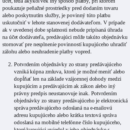
účet, teda akýkoľvek iný spôsob platby, pri ktorom
poukazuje peňažné prostriedky pred dodaním tovaru
alebo poskytnutím služby, je povinný túto platbu
uskutočniť v lehote stanovenej dodávateľom. V prípade
ak v uvedenej dobe splatnosti nebude pripísaná úhrada
na účet dodávateľa, predávajúci môže takúto objednávku
stornovať pre nesplnenie povinností kupujúceho uhradiť
zálohu alebo neuhradenie platby vopred.
Potvrdením objednávky zo strany predávajúceho
vzniká kúpna zmluva, ktorú je možné meniť alebo
dopĺňať len na základe vzájomnej dohody medzi
kupujúcim a predávajúcim ak zákon alebo iný
právny predpis neustanovuje inak. Potvrdením
objednávky zo strany predávajúceho je elektronická
správa predávajúceho odoslaná na e-mailovú
adresu kupujúceho alebo krátka textová správa
odoslaná na mobilné telefónne číslo kupujúceho,
ktoré kupujúci uviedol v jeho objednávke s