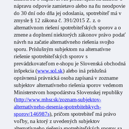
nápravu odpovie zamietavo alebo na ňu neodpovie
do 30 dní odo dňa jej odoslania, spotrebiteľ má v
zmysle § 12 zákona č. 391/2015 Z. z. o
alternatívnom riešení spotrebiteľských sporov a o
zmene a doplnení niektorých zákonov právo podať
návrh na začatie alternatívneho riešenia svojho
sporu. Príslušným subjektom na alternatívne
riešenie spotrebiteľských sporov s
prevádzkovateľom e-shopu je Slovenská obchodná
inšpekcia (
www.sol.sk
) alebo iná príslušná
oprávnená právnická osoba zapísaná v zozname
subjektov alternatívneho riešenia sporov vedenom
Ministerstvom hospodárstva Slovenskej republiky
(
http://www.mhsr.sk/zoznam-subjektov-
alternatívneho-riesenia-spotrebitelskych-
sporov/146987s
), pričom spotrebiteľ má právo
voľby, na ktorý z uvedených subjektov
alternatívneho riešenia spotrebiteľských sporov sa