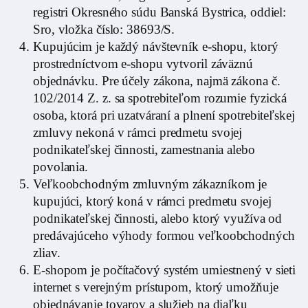
registri Okresného súdu Banská Bystrica, oddiel:
Sro, vložka číslo: 38693/S.
Kupujúcim je každý návštevník e-shopu, ktorý
prostredníctvom e-shopu vytvoril záväznú
objednávku. Pre účely zákona, najmä zákona č.
102/2014 Z. z. sa spotrebiteľom rozumie fyzická
osoba, ktorá pri uzatváraní a plnení spotrebiteľskej
zmluvy nekoná v rámci predmetu svojej
podnikateľskej činnosti, zamestnania alebo
povolania.
Veľkoobchodným zmluvným zákazníkom je
kupujúci, ktorý koná v rámci predmetu svojej
podnikateľskej činnosti, alebo ktorý využíva od
predávajúceho výhody formou veľkoobchodných
zliav.
E-shopom je počítačový systém umiestnený v sieti
internet s verejným prístupom, ktorý umožňuje
objednávanie tovarov a služieb na diaľku