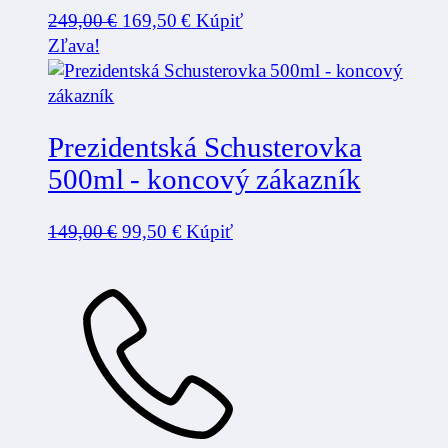
Pôvodná
Aktuálna
249,00
€
169,50
€
Kúpiť
cena
cena
Zľava!
bola:
je:
249,00 €.
169,50 €.
Prezidentská Schusterovka
500ml - koncový zákazník
Pôvodná
Aktuálna
149,00
€
99,50
€
Kúpiť
cena
cena
bola:
je:
149,00 €.
99,50 €.