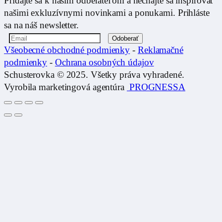
Pridajte sa k našim odberateľom a nechajte sa inšpirovať
našimi exkluzívnymi novinkami a ponukami. Prihláste
sa na náš newsletter.
Všeobecné obchodné podmienky
-
Reklamačné
podmienky
-
Ochrana osobných údajov
Schusterovka © 2025. Všetky práva vyhradené.
Vyrobila marketingová agentúra
PROGNESSA