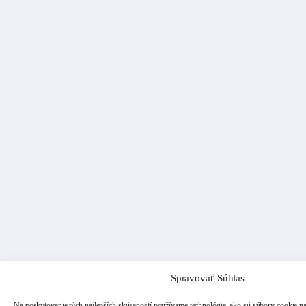
Spravovať Súhlas
Na poskytovanie tých najlepších skúseností používame technológie, ako sú súbory cookie na 