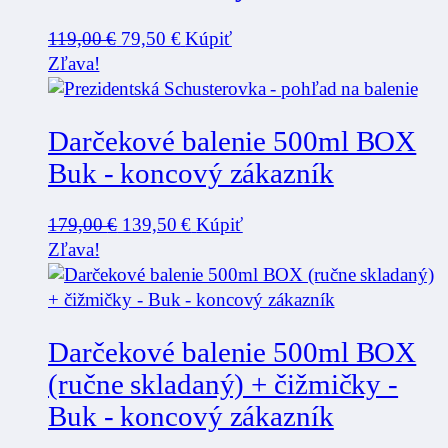
Pôvodná
Aktuálna
119,00
€
79,50
€
Kúpiť
cena
cena
Zľava!
bola:
je:
119,00 €.
79,50 €.
Darčekové balenie 500ml BOX
Buk - koncový zákazník
Pôvodná
Aktuálna
179,00
€
139,50
€
Kúpiť
cena
cena
Zľava!
bola:
je:
179,00 €.
139,50 €.
Darčekové balenie 500ml BOX
(ručne skladaný) + čižmičky -
Buk - koncový zákazník