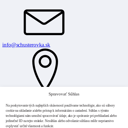
info@schusterovka.sk
Spravovať Súhlas
P. Dobšinského 1095/42,
979 01 Rimavská Sobota
Na poskytovanie tých najlepších skúseností používame technológie, ako sú súbory
Prihlásiť sa na newsletter
cookie na ukladanie a/alebo prístup k informáciám o zariadení. Súhlas s týmito
technológiami nám umožní spracovávať údaje, ako je správanie pri prehliadaní alebo
Pridajte sa k našim odberateľom a nechajte sa inšpirovať
jedinečné ID na tejto stránke. Nesúhlas alebo odvolanie súhlasu môže nepriaznivo
našimi exkluzívnymi novinkami a ponukami. Prihláste
ovplyvniť určité vlastnosti a funkcie.