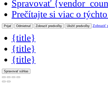
Spravovať {vendor_coun
Prečítajte si viac o týcht
Zobraziť 
Prijať
Odmietnuť
Zobraziť predvoľby
Uložiť predvoľby
{title}
{title}
{title}
Spravovať súhlas